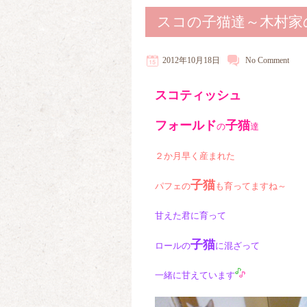
スコの子猫達～木村家
2012年10月18日
No
Comment
スコティッシュ
フォールド
子猫
の
達
２か月早く産まれた
子猫
パフェの
も育ってますね～
甘えた君に育って
子猫
ロールの
に混ざって
一緒に甘えています