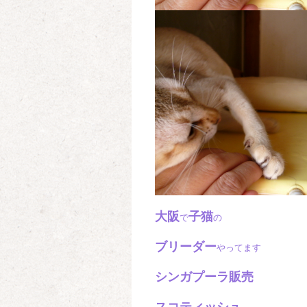
大阪
子猫
で
の
ブリーダー
やってます
シンガプーラ販売
スコティッシュ