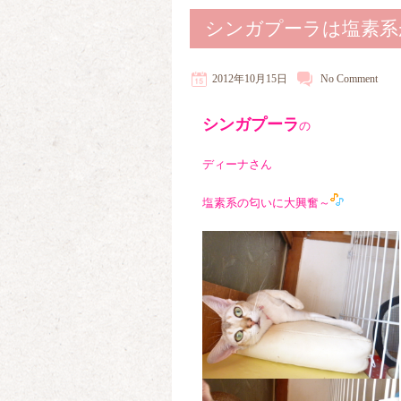
シンガプーラは塩素系
2012年10月15日
No
Comment
シンガプーラ
の
ディーナさん
塩素系の匂いに大興奮～