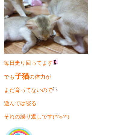
毎日走り回ってます
子猫
でも
の体力が
まだ
育ってないので
遊んでは寝る
それの繰り返しです(*^o^*)