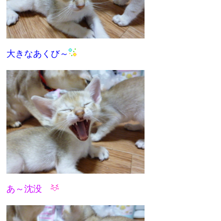
大きなあくび～
あ～沈没