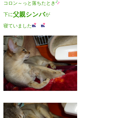
コロン～っと落ちたとき
父親シンバ
下に
が
寝ていました