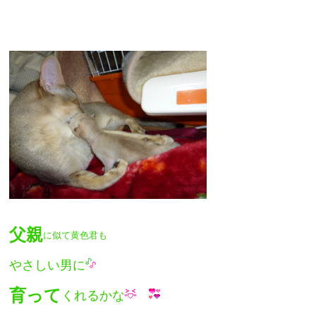
父親
に似て黄色君も
やさしい男に
育って
くれるかな