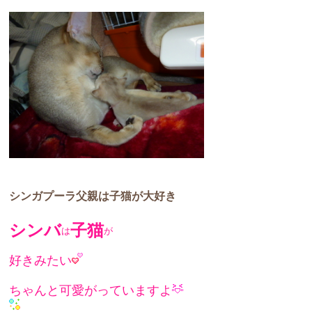
シンガプーラ父親は子猫が大好き
シンバ
子猫
は
が
好きみたい
ちゃんと可愛がって
いますよ