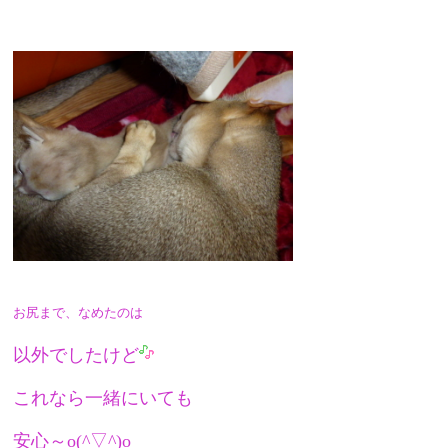
お尻まで、なめたのは
以外でしたけど
これなら一緒にいても
安心～o(^▽^)o