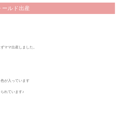
ォールド出産
んずママ出産しました。
ム色が入っています
られています♪