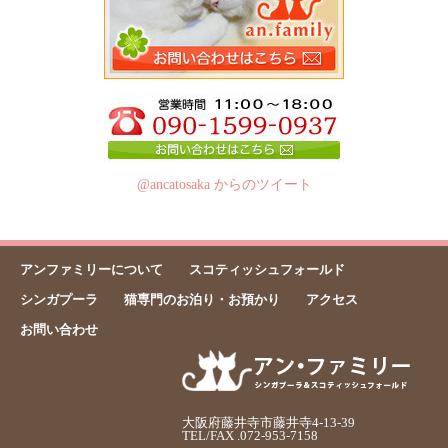
@ancatosaka からのツイート
アンファミリーについて
スコティッシュフォールド
シンガプーラ
猫専門のお泊り・お預かり
アクセス
お問い合わせ
大阪府藤井寺市藤井寺4-13-39
TEL/FAX .072-953-7158