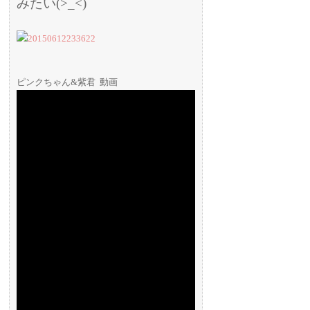
みたい(>_<)
ピンクちゃん&紫君 動画