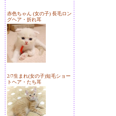
赤色ちゃん (女の子) 長毛ロン
グヘア・折れ耳
2/7生まれ(女の子)短毛ショー
トヘア・たち耳