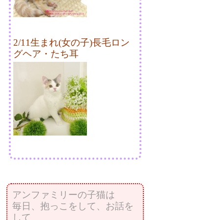
2/11生まれ(女の子)長毛ロン
グヘア・たち耳
アンファミリーの子猫は
毎日、抱っこをして、お話を
して