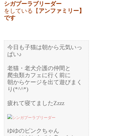
シガプーラブリーダー
をしている【
アンファミリ
ー】
です
今日も子猫は朝から元気いっ
ぱい♪
老猫・老犬介護の仲間と
爬虫類カフェに行く前に
朝からケージを出て遊びまく
り(*^^*)
疲れて寝てましたZzzz
ゆゆのピンクちゃん