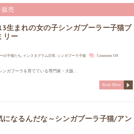
ーラ販売
/13生まれの女の子シンガプーラー子猫ブ
ミリー
ーの子猫たち
,
インスタグラム日常
,
シンガプーラ子猫
Comments Off
️猫シンガプーラを育てている専門家・大阪…
Read More
気になるんだな～シンガプーラ子猫/アン