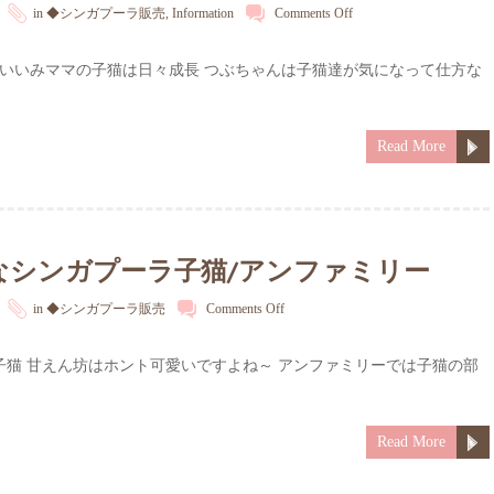
in
◆シンガプーラ販売
,
Information
Comments Off
 いいみママの子猫は日々成長 つぶちゃんは子猫達が気になって仕方な
Read More
なシンガプーラ子猫/アンファミリー
in
◆シンガプーラ販売
Comments Off
子猫 甘えん坊はホント可愛いですよね～ アンファミリーでは子猫の部
Read More