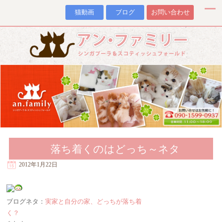
猫動画
ブログ
お問い合わせ
落ち着くのはどっち～ネタ
2012年1月22日
ブログネタ：
実家と自分の家、どっちが落ち着
く？