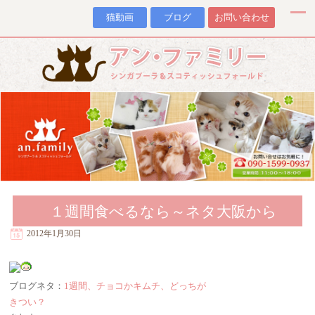
猫動画
ブログ
お問い合わせ
１週間食べるなら～ネタ大阪から
2012年1月30日
ブログネタ：
1週間、チョコかキムチ、どっちが
きつい？