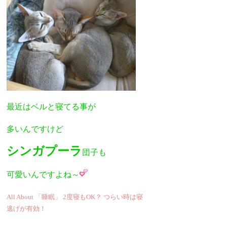
最近はベルと寝てる事が
多いんですけど
シンガプーラ
団子も
可愛いんですよね～
All About 「睡眠」 2度寝もOK？ つらい時は寝
逃げが有効！