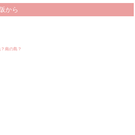
阪から
地？南の島？