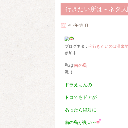
行きたい所は～ネタ大
2012年2月1日
ブログネタ：
今行きたいのは温泉
参加中
私は
南の島
派！
ドラえもんの
ドコでもドアが
あったら絶対に
南の島が良い～