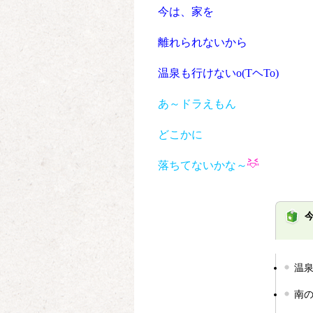
今は、家を
離れられないから
温泉も行けないo(TヘTo)
あ～ドラえもん
どこかに
落ちてないかな～
温
南