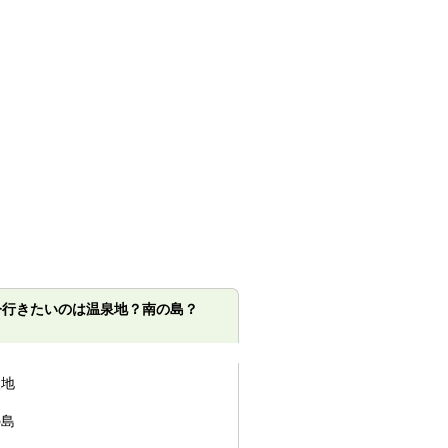
今行きたいのは温泉地？南の島？
泉地
の島