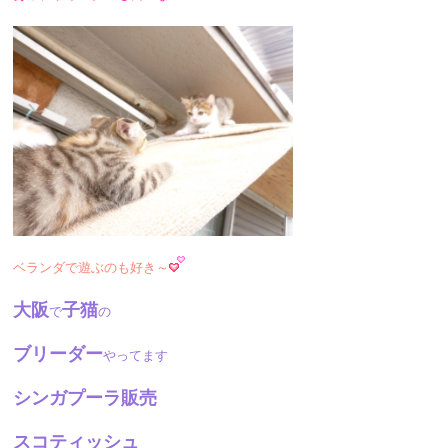
ベランダで遊ぶのも好き～
大阪
子猫
で
の
ブリーダー
やってます
シンガプーラ販売
スコティッシュ