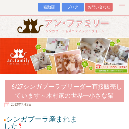
猫動画
ブログ
お問い合わせ
6/27シンガプーラブリーダー直接販売し
ています～木村家の世界一小さな猫
2013年7月3日
シンガプーラ産まれま
●
した