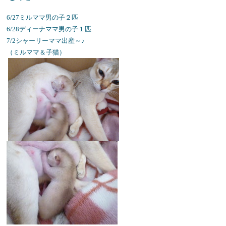
6/27ミルママ男の子２匹
6/28ディーナママ男の子１匹
7/2シャーリーママ出産～♪
（ミルママ＆子猫）