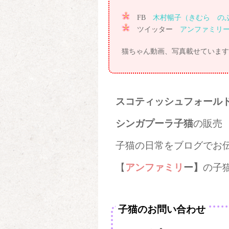
FB
木村暢子（きむら の
ツイッター
アンファミリーのT
猫ちゃん動画、写真載せています
スコティッシュフォール
シンガプーラ子猫
の販売
子猫の日常をブログでお
【
アンファミリ
ー】
の子
子猫のお問い合わせ