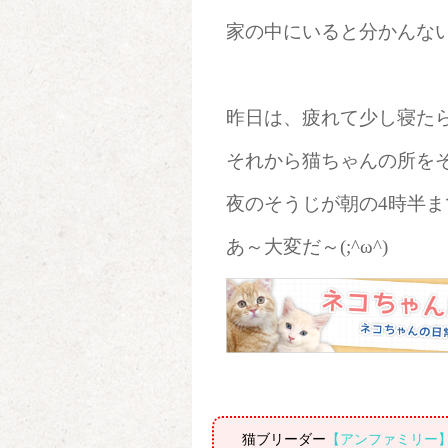
家の中にいると分かんな
昨日は、疲れて少し寝たら
それから猫ちゃんの所を
夜のそうじが朝の4時半ま
あ～大変だ～(;^ω^)
猫ブリーダー
【アンファミリー