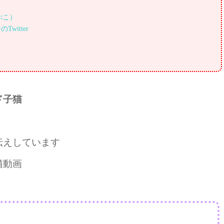
ぶこ）
witter
ド子猫
伝えしています
猫動画