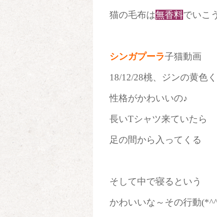
猫の毛布は
無香料
でいこうか
シンガプーラ
子猫動画
18/12/28桃、ジンの黄色く
性格がかわいいの♪
長いTシャツ来ていたら
足の間から入ってくる
そして中で寝るという
かわいいな～その行動(*^^