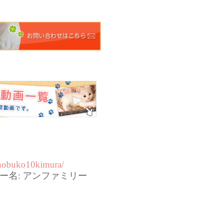
/nobuko10kimura/
aユーザー名: アンファミリー