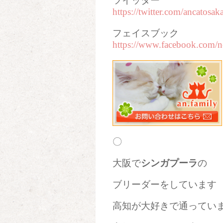
ツイッター
https://twitter.com/ancatosak
フェイスブック
https://www.facebook.com/
〇
大阪で
シンガプーラ
の
ブリーダーをしています
高知が大好きで通ってい