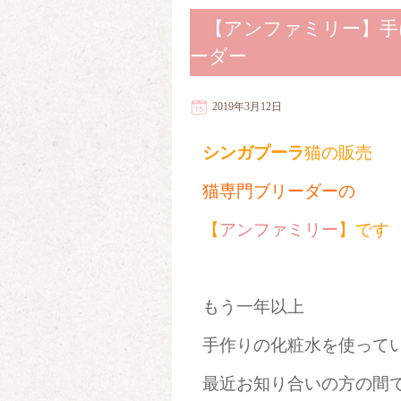
【アンファミリー】手
ーダー
2019年3月12日
シンガプーラ
猫の販売
猫専門ブリーダーの
【
アンファミリー
】です
もう一年以上
手作りの化粧水を使って
最近お知り合いの方の間