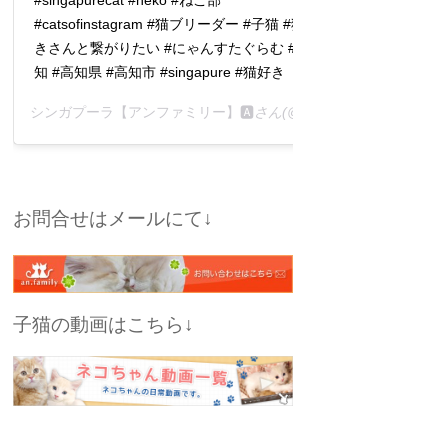
#catsofinstagram #猫ブリーダー #子猫 #猫好
きさんと繋がりたい #にゃんすたぐらむ #高
知 #高知県 #高知市 #singapure #猫好き
シンガプーラ【アンファミリー】🅰️
さん(@nobuko10kimura)がシェアした投稿 –
お問合せはメールにて↓
子猫の動画はこちら↓