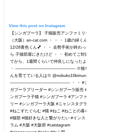
View this post on Instagram
【シンガプーラ】 子猫販売アンファミリー
（大阪）an-cat.com ・ ・ ・ 1歳の緑くん💕
12/28黄色くん💕 ・ ・ 去勢手術が終わってか
ら 子猫部屋にきたけど ・ ・ 初めてご対面し
てから、1週間くらいで仲良しになったよ♪ ・
・ ——————————————– 💠猫ちゃ
んを育てている人は💠 @nobuko10kimura
——————————————– ・ ・ #シン
ガプーラブリーダー #シンガプーラ販売 #シ
ンガプーラ子猫 #シンガプーラ #アンファミ
リー #シンガプーラ大阪 #ニャンスタグラム
#ねこすたぐらむ #猫 #ねこ #ねことの暮らし
#猫部 #猫好きな人と繋がりたい #インスタグ
ラム #大阪 #大阪府 #catstagram
#singapurecat #neko #ねこ部