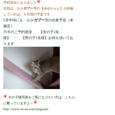
予約済みになりました
次回は、
シンガプーラ
の【ゆゆちゃん】が妊娠
していれば、５月頭の予定です
5月中頃にも、
シンガプーラ
の出産予定（未
確定）
只今のご予約状況 【女の子2名
様】 ・ 【男の子1名様】お待ち頂いてお
ります
今の子猫写真をご覧になりたい方は、
こちら
に載っていますよ～
http://www.cat-an.com/singasale