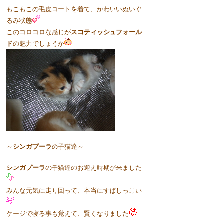
もこもこの毛皮コートを着て、かわいいぬいぐ
るみ状態
このコロコロな感じが
スコティッシュフォール
ド
の魅力でしょうか
～
シンガプーラ
の子猫達～
シンガプーラ
の子猫達のお迎え時期が来ました
みんな元気に走り回って、本当にすばしっこい
ケージで寝る事も覚えて、賢くなりました