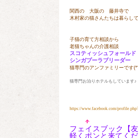
関西の 大阪の 藤井寺で
木村家の猫さんたちは暮らして
子猫の育て方相談から
老猫ちゃんの介護相談
スコティッシュフォールド
シンガプーラブリーダー
猫専門のアンファミリーです(*˘︶˘*
猫専門お泊りホテルもしています♪
https://www.facebook.com/profile.ph
フェイスブック【友
軽くポンと来てくだ