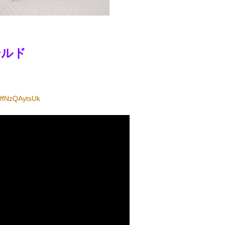
ールド
=ffNzQAytsUk