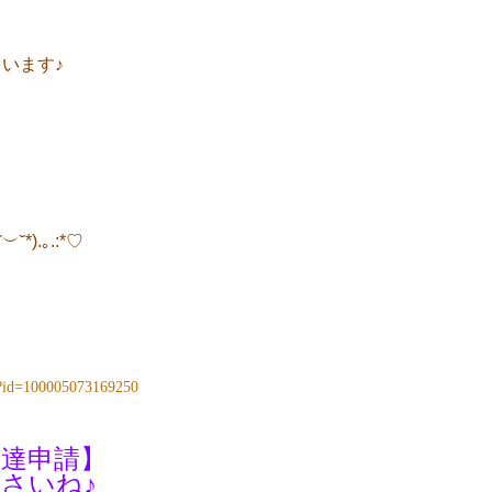
います♪
).｡.:*♡
p?id=100005073169250
達申請】
さいね♪