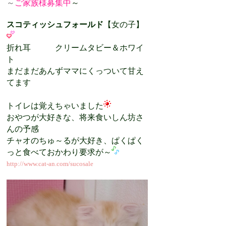
～
ご家族様募集中
～
スコティッシュフォールド
【女の子】
折れ耳 クリームタビー＆ホワイ
ト
まだまだあんずママにくっついて甘え
てます
トイレは覚えちゃいました
おやつが大好きな、将来食いしん坊さ
んの予感
チャオのちゅ～るが大好き、ぱくぱく
っと食べておかわり要求が～
http://www.cat-an.com/sucosale