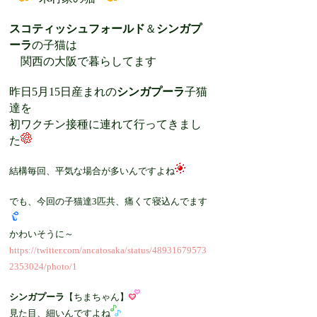
スコティッシュフォールド
＆
シンガプ
ーラ
の子猫は
関西の大阪で暮らしてます
昨日5月15日産まれの
シンガプーラ
子猫
達を
初ワクチン接種に連れて行ってきまし
た
結構毎回、平気な場合が多いんですよね
でも、今回の子猫達3匹共、痛くて寝込んでます
かわいそうに～
https://twitter.com/ancatosaka/status/48931679573
2353024/photo/1
シンガプーラ
【ちまちゃん】
見た目、細いんですよね