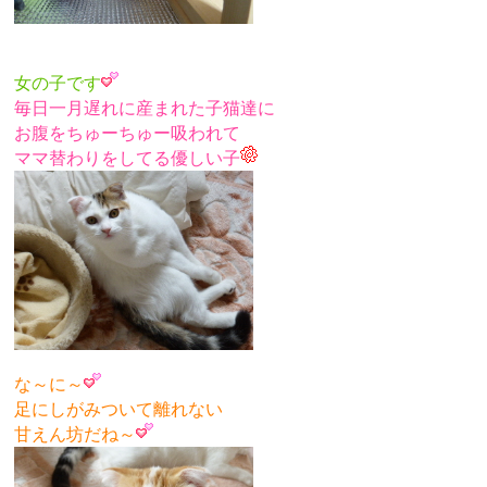
女の子です
毎日一月遅れに産まれた子猫達に
お腹をちゅーちゅー吸われて
ママ替わりをしてる優しい子
な～に～
足にしがみついて離れない
甘えん坊だね～