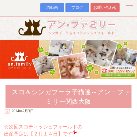
猫動画
ブログ
お問い合わせ
スコ＆シンガプーラ子猫達～アン・ファ
ミリー関西大阪
2014年2月3日
☆次回スコティッシュフォールドの
出産予定は【２月１４日】です